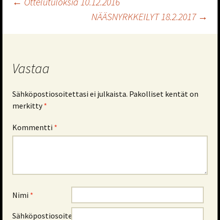
Artikkelien
←
Ottelutuloksia 10.12.2016
NÄÄSNYRKKEILYT 18.2.2017
→
selaus
Vastaa
Sähköpostiosoitettasi ei julkaista.
Pakolliset kentät on
merkitty
*
Kommentti
*
Nimi
*
Sähköpostiosoite