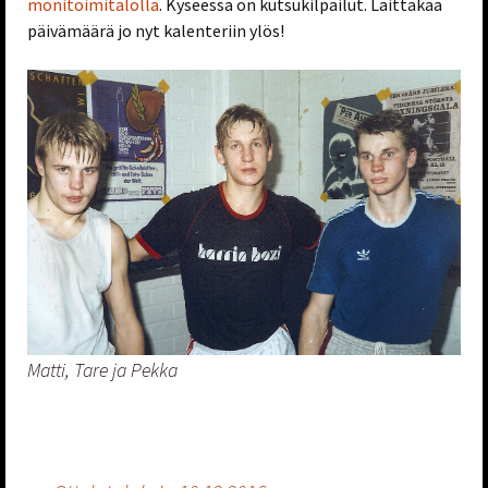
monitoimitalolla
. Kyseessä on kutsukilpailut. Laittakaa
päivämäärä jo nyt kalenteriin ylös!
Matti, Tare ja Pekka