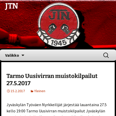
JTN
Siirry
Haku:
Valikko
sisältöön
Tarmo Uusivirran muistokilpailut
27.5.2017
15.2.2017
Yleinen
Jyväskylän Työväen Nyrkkeilijät järjestää lauantaina 27.5
kello 19:00 Tarmo Uusivirran muistokilpailut Jyväskylän