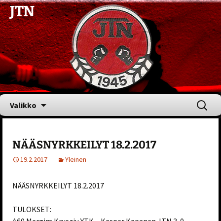
JTN
Siirry
Haku:
Valikko
sisältöön
NÄÄSNYRKKEILYT 18.2.2017
19.2.2017
Yleinen
NÄÄSNYRKKEILYT 18.2.2017
TULOKSET: