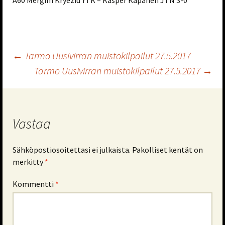
A60 Mergim Kryeziu YTK – Kasper Kapanen JTN 3-0
Artikkelien
←
Tarmo Uusivirran muistokilpailut 27.5.2017
Tarmo Uusivirran muistokilpailut 27.5.2017
→
selaus
Vastaa
Sähköpostiosoitettasi ei julkaista.
Pakolliset kentät on
merkitty
*
Kommentti
*