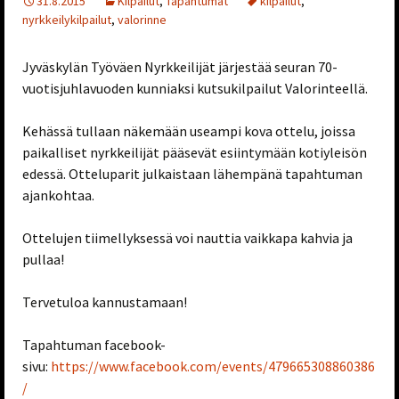
31.8.2015
Kilpailut
,
Tapahtumat
kilpailut
,
nyrkkeilykilpailut
,
valorinne
Jyväskylän Työväen Nyrkkeilijät järjestää seuran 70-
vuotisjuhlavuoden kunniaksi kutsukilpailut Valorinteellä.
Kehässä tullaan näkemään useampi kova ottelu, joissa
paikalliset nyrkkeilijät pääsevät esiintymään kotiyleisön
edessä. Otteluparit julkaistaan lähempänä tapahtuman
ajankohtaa.
Ottelujen tiimellyksessä voi nauttia vaikkapa kahvia ja
pullaa!
Tervetuloa kannustamaan!
Tapahtuman facebook-
sivu:
https://www.facebook.com/events/479665308860386
/