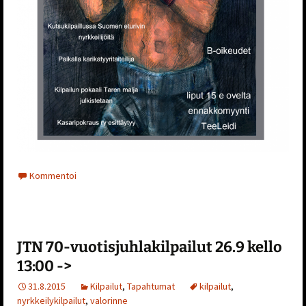
Kommentoi
JTN 70-vuotisjuhlakilpailut 26.9 kello
13:00 ->
31.8.2015
Kilpailut
,
Tapahtumat
kilpailut
,
nyrkkeilykilpailut
,
valorinne