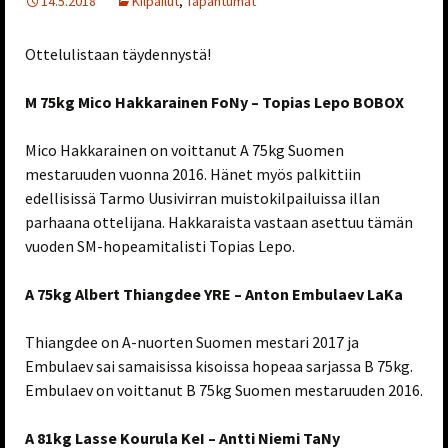
14.5.2018
Kilpailut
,
Tapahtumat
Ottelulistaan täydennystä!
M 75kg Mico Hakkarainen FoNy – Topias Lepo BOBOX
Mico Hakkarainen on voittanut A 75kg Suomen
mestaruuden vuonna 2016. Hänet myös palkittiin
edellisissä Tarmo Uusivirran muistokilpailuissa illan
parhaana ottelijana. Hakkaraista vastaan asettuu tämän
vuoden SM-hopeamitalisti Topias Lepo.
A 75kg Albert Thiangdee YRE – Anton Embulaev LaKa
Thiangdee on A-nuorten Suomen mestari 2017 ja
Embulaev sai samaisissa kisoissa hopeaa sarjassa B 75kg.
Embulaev on voittanut B 75kg Suomen mestaruuden 2016.
A 81kg Lasse Kourula KeI – Antti Niemi TaNy