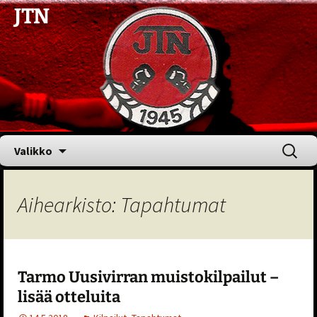
JTN
Siirry
Haku:
Valikko
sisältöön
Aihearkisto: Tapahtumat
Tarmo Uusivirran muistokilpailut –
lisää otteluita