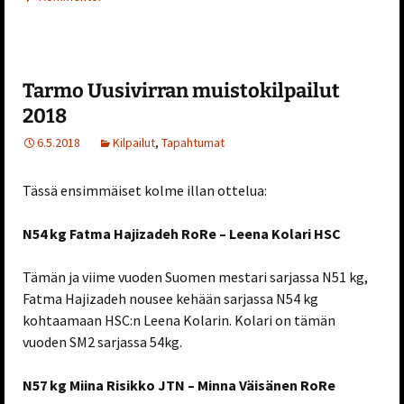
Tarmo Uusivirran muistokilpailut
2018
6.5.2018
Kilpailut
,
Tapahtumat
Tässä ensimmäiset kolme illan ottelua:
N54 kg Fatma Hajizadeh RoRe – Leena Kolari HSC
Tämän ja viime vuoden Suomen mestari sarjassa N51 kg,
Fatma Hajizadeh nousee kehään sarjassa N54 kg
kohtaamaan HSC:n Leena Kolarin. Kolari on tämän
vuoden SM2 sarjassa 54kg.
N57 kg Miina Risikko JTN – Minna Väisänen RoRe