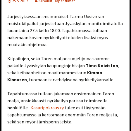
25.5.2017
Kilpailut
,
Tapahtumat
Järjestyksessään ensimmäiset Tarmo Uusivirran
muistokilpailut järjestetään Jyväskylän monitoimitalolla
lauantaina 27.5 kello 18:00. Tapahtumassa tullaan
näkemään kovien nyrkkeilyotteluiden lisäksi myös
muutakin ohjelmaa.
Kilpailujen, sekä Taren maljan suojelijoina saamme
paikalle Jyväskylän kaupunginjohtajan
Timo Koiviston
,
sekä keihäänheiton maailmanmestarin
Kimmo
Kinnusen
, tuomaan tervehdyksenä nyrkkeilykansalle.
Tapahtumassa tullaan jakamaan ensimmäinen Taren
malja, ansiokkaasti nyrkkeilyn parissa toimineelle
henkilölle.
Kasaripokraus ry
tulee esittäytymään
tapahtumassa ja kertomaan enemmän Taren maljasta,
sekä sen myöntämisperusteista.