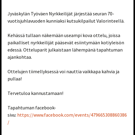
Jyväskylän Työväen Nyrkkeilijät järjestää seuran 70-
vuotisjuhlavuoden kunniaksi kutsukilpailut Valorinteellä.
Kehässä tullaan näkemään useampi kova ottelu, joissa
paikalliset nyrkkeilijät pääsevät esiintymään kotiyleisön
edessä. Otteluparit julkaistaan lähempänä tapahtuman
ajankohtaa.
Ottelujen tiimellyksessä voi nauttia vaikkapa kahvia ja
pullaa!
Tervetuloa kannustamaan!
Tapahtuman facebook-
sivu:
https://www.facebook.com/events/479665308860386
/