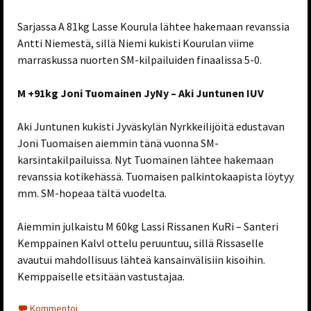
Sarjassa A 81kg Lasse Kourula lähtee hakemaan revanssia
Antti Niemestä, sillä Niemi kukisti Kourulan viime
marraskussa nuorten SM-kilpailuiden finaalissa 5-0.
M +91kg Joni Tuomainen JyNy – Aki Juntunen IUV
Aki Juntunen kukisti Jyväskylän Nyrkkeilijöitä edustavan
Joni Tuomaisen aiemmin tänä vuonna SM-
karsintakilpailuissa. Nyt Tuomainen lähtee hakemaan
revanssia kotikehässä. Tuomaisen palkintokaapista löytyy
mm. SM-hopeaa tältä vuodelta.
Aiemmin julkaistu M 60kg Lassi Rissanen KuRi – Santeri
Kemppainen Kalvl ottelu peruuntuu, sillä Rissaselle
avautui mahdollisuus lähteä kansainvälisiin kisoihin.
Kemppaiselle etsitään vastustajaa.
Kommentoi