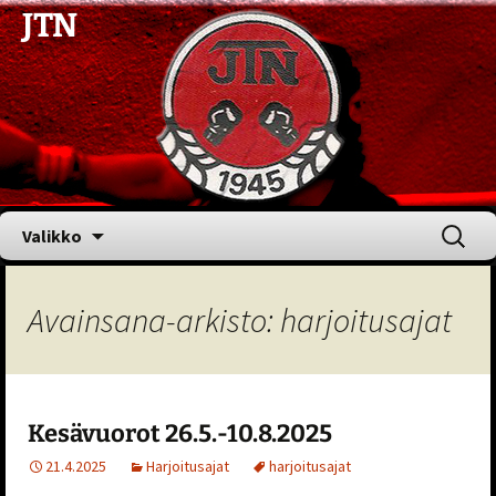
JTN
Siirry
Haku:
Valikko
sisältöön
Avainsana-arkisto: harjoitusajat
Kesävuorot 26.5.-10.8.2025
21.4.2025
Harjoitusajat
harjoitusajat