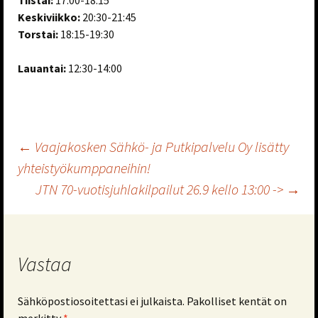
Tiistai:
17:00-18:15
Keskiviikko:
20:30-21:45
Torstai:
18:15-19:30
Lauantai:
12:30-14:00
Artikkelien
←
Vaajakosken Sähkö- ja Putkipalvelu Oy lisätty
yhteistyökumppaneihin!
JTN 70-vuotisjuhlakilpailut 26.9 kello 13:00 ->
→
selaus
Vastaa
Sähköpostiosoitettasi ei julkaista.
Pakolliset kentät on