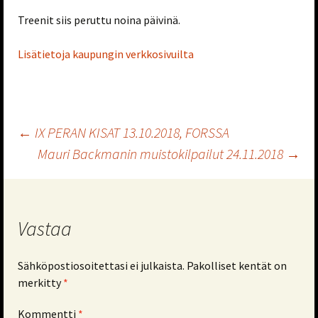
Treenit siis peruttu noina päivinä.
Lisätietoja kaupungin verkkosivuilta
Artikkelien
←
IX PERAN KISAT 13.10.2018, FORSSA
Mauri Backmanin muistokilpailut 24.11.2018
→
selaus
Vastaa
Sähköpostiosoitettasi ei julkaista.
Pakolliset kentät on
merkitty
*
Kommentti
*