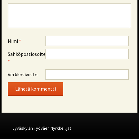
Nimi
*
Sähköpostiosoite
*
Verkkosivusto
Alternative:
Jyväskylän Työväen Nyrkkeilijät