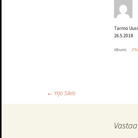
Tarmo Uusi
26.5.2018
Albumi:
JTN
Artikkelien
←
Yrjö Sikiö
selaus
Vastaa