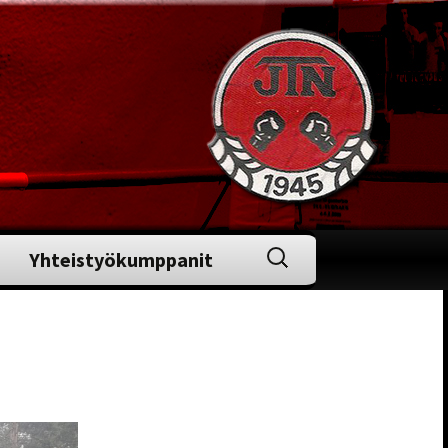
Haku:
Yhteistyökumppanit