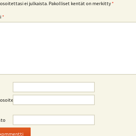
soitettasi ei julkaista.
Pakolliset kentät on merkitty
*
i
*
osoite
sto