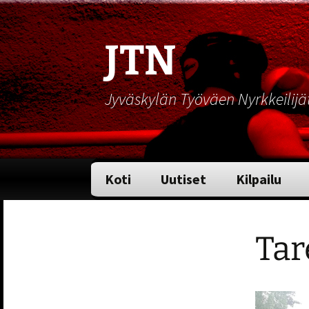
JTN
Jyväskylän Työväen Nyrkkeilijä
Siirry
Koti
Uutiset
Kilpailu
sisältöön
Tar