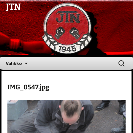
JTN
Siirry
Haku:
Valikko
sisältöön
IMG_0547.jpg