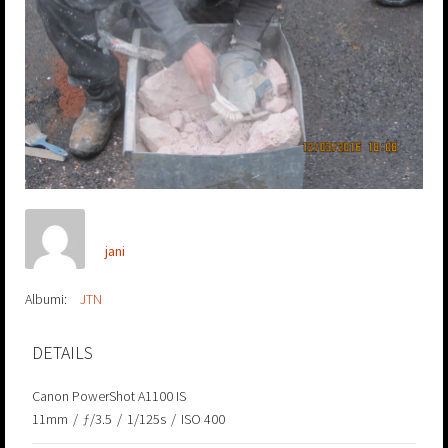
jani
Albumi:
JTN
DETAILS
Canon PowerShot A1100 IS
11mm
/
ƒ/3.5
/
1/125s
/
ISO 400