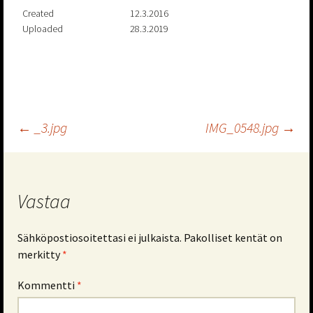
Created
12.3.2016
Uploaded
28.3.2019
Artikkelien
←
_3.jpg
IMG_0548.jpg
→
selaus
Vastaa
Sähköpostiosoitettasi ei julkaista.
Pakolliset kentät on
merkitty
*
Kommentti
*