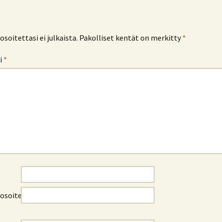
soitettasi ei julkaista.
Pakolliset kentät on merkitty
*
i
*
osoite