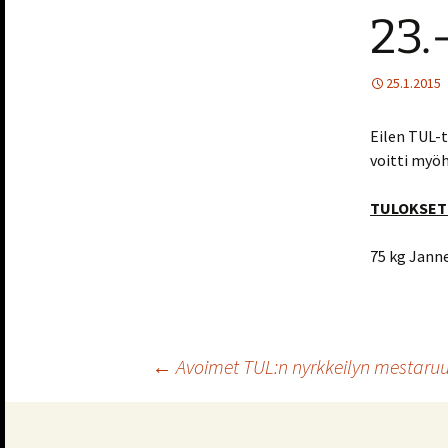
23.
25.1.2015
Eilen TUL-t
voitti myöh
TULOKSET 2
75 kg Jann
Artikkelien
←
Avoimet TUL:n nyrkkeilyn mestaruus
selaus