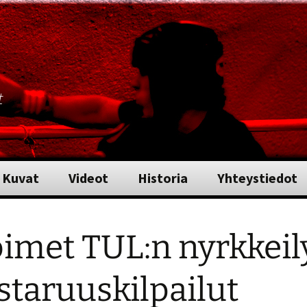
t
Kuvat
Videot
Historia
Yhteystiedot
imet TUL:n nyrkkeil
taruuskilpailut