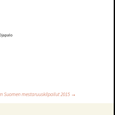
 Ojapalo
lyn Suomen mestaruuskilpailut 2015
→