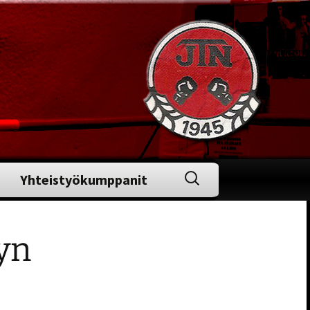
Haku:
Yhteistyökumppanit
yn