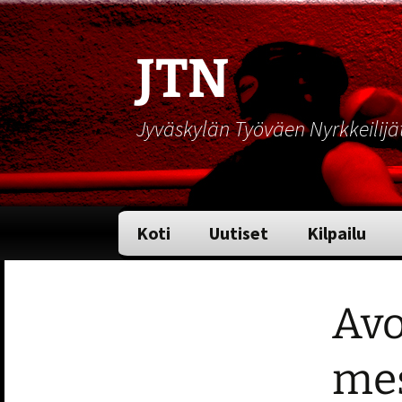
JTN
Jyväskylän Työväen Nyrkkeilijä
Siirry
Koti
Uutiset
Kilpailu
sisältöön
Avo
mes